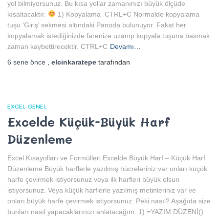
yol bilmiyorsunuz. Bu kısa yollar zamanınızı büyük ölçüde
kısaltacaktır.
1) Kopyalama CTRL+C Normalde kopyalama
tuşu ‘Giriş’ sekmesi altındaki Panoda bulunuyor. Fakat her
kopyalamak istediğinizde farenize uzanıp kopyala tuşuna basmak
zaman kaybettirecektir. CTRL+C
Devamı…
6 sene
önce
,
elcinkaratepe
tarafından
EXCEL GENEL
Excelde Küçük-Büyük Harf
Düzenleme
Excel Kısayolları ve Formülleri Excelde Büyük Harf – Küçük Harf
Düzenleme Büyük harflerle yazılmış hücreleriniz var onları küçük
harfe çevirmek istiyorsunuz veya ilk harfleri büyük olsun
istiyorsunuz. Veya küçük harflerle yazılmış metinleriniz var ve
onları büyük harfe çevirmek istiyorsunuz. Peki nasıl? Aşağıda size
bunları nasıl yapacaklarınızı anlatacağım. 1) =YAZIM.DÜZENİ()