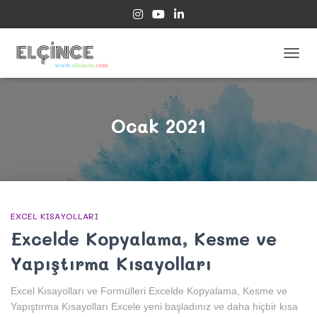
MENÜ
AÇ/KA
Ocak 2021
EXCEL KISAYOLLARI
Excelde Kopyalama, Kesme ve
Yapıştırma Kısayolları
Excel Kısayolları ve Formülleri Excelde Kopyalama, Kesme ve
Yapıştırma Kısayolları Excele yeni başladınız ve daha hiçbir kısa