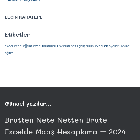
ELÇİN KARATEPE
Etiketler
excel
excel eğitim
excel formülleri
Excelimi nasıl geliştiririm
excel kısayolları
online
eğitim
Güncel yazılar…
Brütten Nete Netten Brüte
Excelde Maaş Hesaplama – 2024