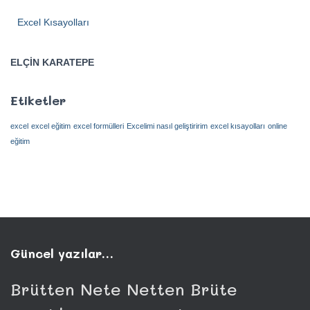
Excel Kısayolları
ELÇİN KARATEPE
Etiketler
excel
excel eğitim
excel formülleri
Excelimi nasıl geliştiririm
excel kısayolları
online
eğitim
Güncel yazılar…
Brütten Nete Netten Brüte