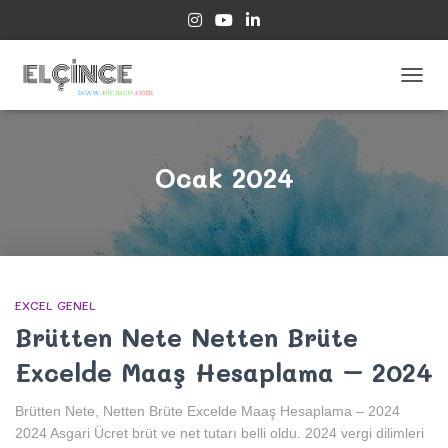
MENÜ
AÇ/KA
Ocak 2024
EXCEL GENEL
Brütten Nete Netten Brüte
Excelde Maaş Hesaplama – 2024
Brütten Nete, Netten Brüte Excelde Maaş Hesaplama – 2024
2024 Asgari Ücret brüt ve net tutarı belli oldu. 2024 vergi dilimleri