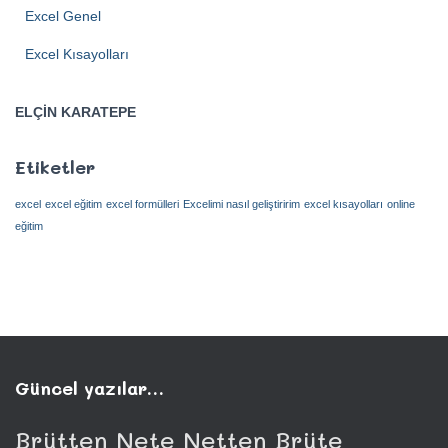
Excel Genel
Excel Kısayolları
ELÇİN KARATEPE
Etiketler
excel
excel eğitim
excel formülleri
Excelimi nasıl geliştiririm
excel kısayolları
online
eğitim
Güncel yazılar…
Brütten Nete Netten Brüte