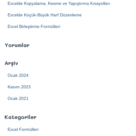
Excelde Kopyalama, Kesme ve Yapıştırma Kısayolları
Excelde Küçük-Büyük Harf Düzenleme
Excel Birleştirme Formülleri
Yorumlar
Arşiv
Ocak 2024
Kasım 2023
Ocak 2021
Kategoriler
Excel Formülleri