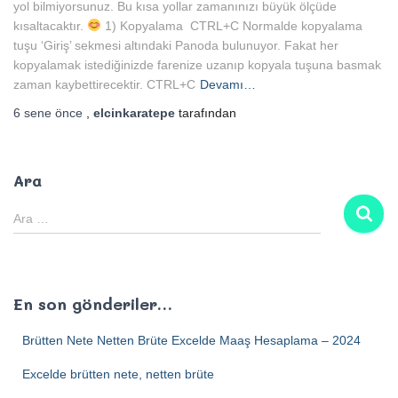
yol bilmiyorsunuz. Bu kısa yollar zamanınızı büyük ölçüde
kısaltacaktır.
1) Kopyalama CTRL+C Normalde kopyalama
tuşu ‘Giriş’ sekmesi altındaki Panoda bulunuyor. Fakat her
kopyalamak istediğinizde farenize uzanıp kopyala tuşuna basmak
zaman kaybettirecektir. CTRL+C
Devamı…
6 sene
önce
,
elcinkaratepe
tarafından
Ara
Ara …
En son gönderiler…
Brütten Nete Netten Brüte Excelde Maaş Hesaplama – 2024
Excelde brütten nete, netten brüte